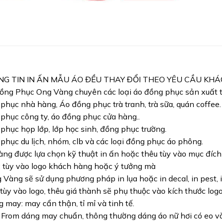
NG TIN IN ẤN MẪU ÁO ĐỀU THAY ĐỔI THEO YÊU CẦU KH
ng Phục Ong Vàng chuyên các loại áo đồng phục sản xuất từ
phục nhà hàng, Áo đồng phục trà tranh, trà sữa, quán coffee.
phục công ty, áo đồng phục cửa hàng..
phục họp lớp, lớp học sinh, đồng phục trường.
phục du lịch, nhóm, clb và các loại đồng phục áo phông.
ng được lựa chọn kỹ thuật in ấn hoặc thêu tùy vào mục đíc
: tùy vào logo khách hàng hoặc ý tưởng mà
Vàng sẽ sử dụng phương pháp in lụa hoặc in decal, in pest, i
 tùy vào logo, thêu giá thành sẽ phụ thuộc vào kích thước logo
 may: may cẩn thận, tỉ mỉ và tinh tế.
 From dáng may chuẩn, thông thường dáng áo nữ hơi có eo và 