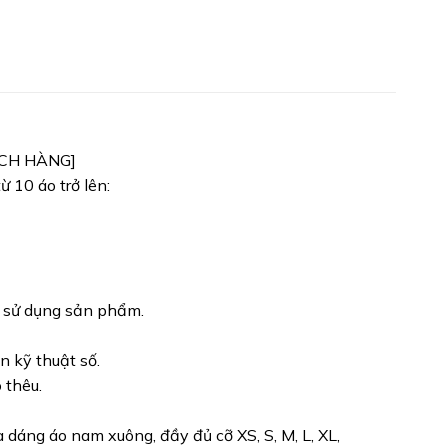
ÁCH HÀNG]
 10 áo trở lên:
h sử dụng sản phẩm.
n kỹ thuật số.
 thêu.
dáng áo nam xuông, đầy đủ cỡ XS, S, M, L, XL,