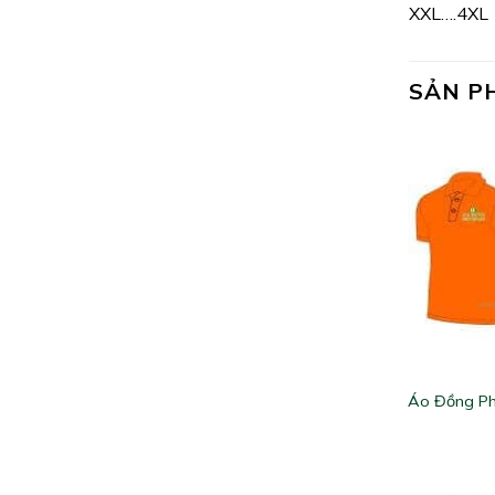
XXL….4XL
SẢN P
Áo Đồng Ph