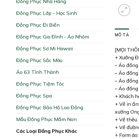
Đồng Phục Nhà Hàng
Đồng Phục Lớp - Học Sinh
Đồng Phục Đi Biển
MÔ TẢ
Đồng Phục Gia Đình - Áo Nhóm
Đồng Phục Sơ Mi Hawaii
[MỌI THÔ
+ Xưởng Đồ
Đồng Phục Sắc Màu
– Áo đồng 
Áo 63 Tỉnh Thành
– Áo đồng 
– Áo đồng 
Đồng Phục Tiệm Tóc
– Áo đồng 
Đồng Phục Spa
+ Khách hà
+ Về in ấn
Đồng Phục Bảo Hộ Lao Động
xưởng Ong 
Mẫu Đồng Phục Mầm Non
+ Về thêu:
+ Về đường
Các Loại Đồng Phục Khác
+ Form áo: