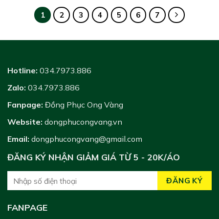
1
2
3
4
5
6
7
Hotline:
034.7973.886
Zalo:
034.7973.886
Fanpage:
Đồng Phục Ong Vàng
Website:
dongphucongvang.vn
Email:
dongphucongvang@gmail.com
ĐĂNG KÝ NHẬN GIẢM GIÁ TỪ 5 - 20K/ÁO
FANPAGE