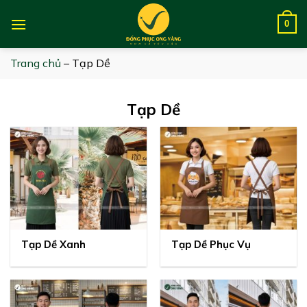
Skip
to
0
content
Trang chủ
–
Tạp Dề
Tạp Dề
Tạp Dề Xanh
Tạp Dề Phục Vụ