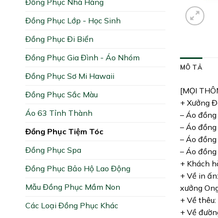
Đồng Phục Nhà Hàng
Đồng Phục Lớp - Học Sinh
Đồng Phục Đi Biển
Đồng Phục Gia Đình - Áo Nhóm
MÔ TẢ
Đồng Phục Sơ Mi Hawaii
[MỌI THÔ
Đồng Phục Sắc Màu
+ Xưởng Đồ
Áo 63 Tỉnh Thành
– Áo đồng 
– Áo đồng 
Đồng Phục Tiệm Tóc
– Áo đồng 
Đồng Phục Spa
– Áo đồng 
+ Khách hà
Đồng Phục Bảo Hộ Lao Động
+ Về in ấn
Mẫu Đồng Phục Mầm Non
xưởng Ong 
+ Về thêu:
Các Loại Đồng Phục Khác
+ Về đường