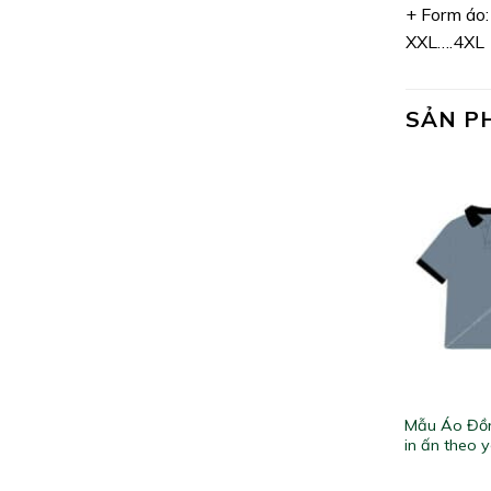
+ Form áo:
XXL….4XL
SẢN P
Mẫu Áo Đồn
in ấn theo 