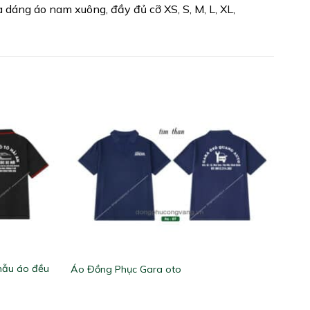
dáng áo nam xuông, đầy đủ cỡ XS, S, M, L, XL,
mẫu áo đều
Áo Đồng Phục Gara oto