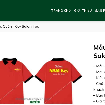
TRANG CHỦ
GIỚI THIỆU
SẢN 
 Quán Tóc- Salon Tóc
Mẫu
Sal
– Mẫu 
– Màu 
– Kiểu
– Chất 
khách 
– Bảo 
– Giá: 