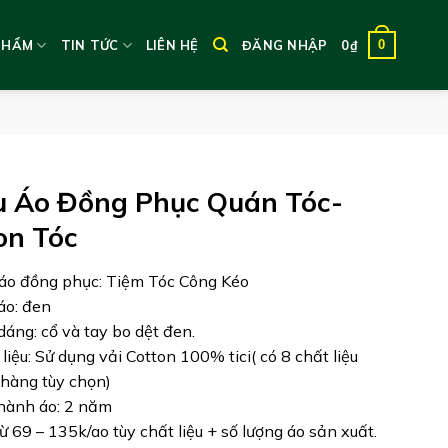
0
PHẨM
TIN TỨC
LIÊN HỆ
ĐĂNG NHẬP
0
₫
 Áo Đồng Phục Quán Tóc-
on Tóc
áo đồng phục: Tiệm Tóc Công Kéo
áo: đen
 dáng: cổ và tay bo dệt đen.
liệu: Sử dụng vải Cotton 100% tici( có 8 chất liệu
hàng tùy chọn)
hành áo: 2 năm
từ 69 – 135k/ao tùy chất liệu + số lượng áo sản xuất.