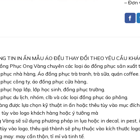
– Đơn 
NG TIN IN ẤN MẪU ÁO ĐỀU THAY ĐỔI THEO YÊU CẦU KH
ng Phục Ong Vàng chuyên các loại áo đồng phục sản xuất từ
phục nhà hàng, Áo đồng phục trà tranh, trà sữa, quán coffee.
phục công ty, áo đồng phục cửa hàng..
phục họp lớp, lớp học sinh, đồng phục trường.
phục du lịch, nhóm, clb và các loại đồng phục áo phông.
ng được lựa chọn kỹ thuật in ấn hoặc thêu tùy vào mục đíc
: tùy vào logo khách hàng hoặc ý tưởng mà
Vàng sẽ sử dụng phương pháp in lụa hoặc in decal, in pest, i
 tùy vào logo, thêu giá thành sẽ phụ thuộc vào kích thước logo
 may: may cẩn thận, tỉ mỉ và tinh tế.