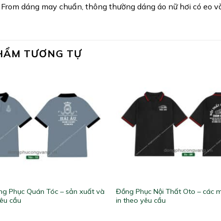
 From dáng may chuẩn, thông thường dáng áo nữ hơi có eo và 
HẨM TƯƠNG TỰ
g Phục Quán Tóc – sản xuất và
Đồng Phục Nội Thất Oto – các 
yêu cầu
in theo yêu cầu