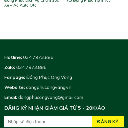
Đồng Phục Dịch Vụ Chăm Sóc
Áo Đồng Phục Tiệm Tóc
Xe – Áo Auto Oto
Hotline:
034.7973.886
Zalo:
034.7973.886
Fanpage:
Đồng Phục Ong Vàng
Website:
dongphucongvang.vn
Email:
dongphucongvang@gmail.com
ĐĂNG KÝ NHẬN GIẢM GIÁ TỪ 5 - 20K/ÁO