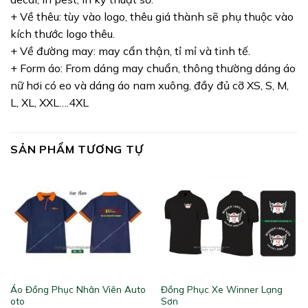
+ Về thêu: tùy vào logo, thêu giá thành sẽ phụ thuộc vào
kích thước logo thêu.
+ Về đường may: may cẩn thận, tỉ mỉ và tinh tế.
+ Form áo: From dáng may chuẩn, thông thường dáng áo
nữ hơi có eo và dáng áo nam xuông, đầy đủ cỡ XS, S, M,
L, XL, XXL….4XL
SẢN PHẨM TƯƠNG TỰ
Áo Đồng Phục Nhân Viên Auto
Đồng Phục Xe Winner Lạng
oto
Sơn