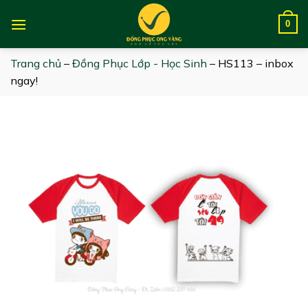
Skip
to
0
content
Trang chủ
–
Đồng Phục Lớp - Học Sinh
–
HS113 – inbox
ngay!