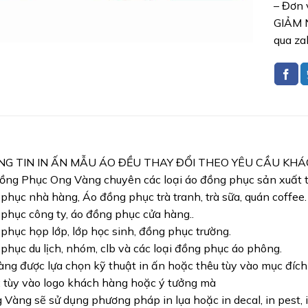
– Đơn 
GIẢM N
qua za
NG TIN IN ẤN MẪU ÁO ĐỀU THAY ĐỔI THEO YÊU CẦU KH
ng Phục Ong Vàng chuyên các loại áo đồng phục sản xuất từ
phục nhà hàng, Áo đồng phục trà tranh, trà sữa, quán coffee.
phục công ty, áo đồng phục cửa hàng..
phục họp lớp, lớp học sinh, đồng phục trường.
phục du lịch, nhóm, clb và các loại đồng phục áo phông.
ng được lựa chọn kỹ thuật in ấn hoặc thêu tùy vào mục đíc
: tùy vào logo khách hàng hoặc ý tưởng mà
Vàng sẽ sử dụng phương pháp in lụa hoặc in decal, in pest, i