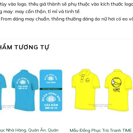
 tùy vào logo, thêu giá thành sẽ phụ thuộc vào kích thước logo
 may: may cẩn thận, tỉ mỉ và tinh tế.
 From dáng may chuẩn, thông thường dáng áo nữ hơi có eo và 
HẨM TƯƠNG TỰ
ục Nhà Hàng, Quán Ăn, Quán
Mẫu Đồng Phục Trà Tranh TIME