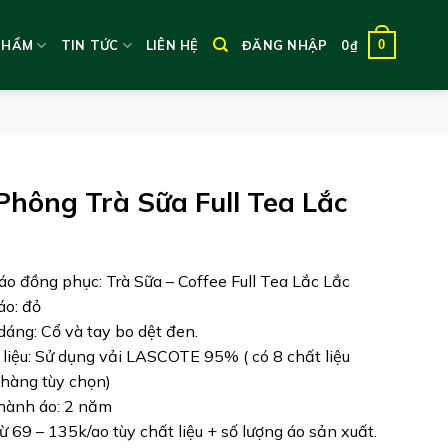
0
PHẨM
TIN TỨC
LIÊN HỆ
ĐĂNG NHẬP
0
₫
Phông Trà Sữa Full Tea Lắc
áo đồng phục: Trà Sữa – Coffee Full Tea Lắc Lắc
áo: đỏ
 dáng: Cổ và tay bo dệt đen.
 liệu: Sử dụng vải LASCOTE 95% ( có 8 chất liệu
hàng tùy chọn)
hành áo: 2 năm
từ 69 – 135k/ao tùy chất liệu + số lượng áo sản xuất.