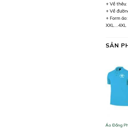
+ Về thêu:
+ Về đường
+ Form áo:
XXL….4XL
SẢN P
Áo Đồng Ph