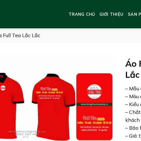
TRANG CHỦ
GIỚI THIỆU
SẢN 
 Full Tea Lắc Lắc
Áo 
Lắc
– Mẫu 
– Màu 
– Kiểu
– Chất
khách 
– Bảo 
– Giá: 