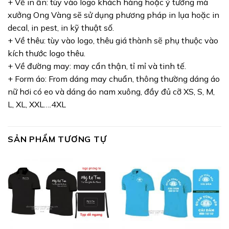
+ Về in ấn: tùy vào logo khách hàng hoặc ý tưởng mà
xưởng Ong Vàng sẽ sử dụng phương pháp in lụa hoặc in
decal, in pest, in kỹ thuật số.
+ Về thêu: tùy vào logo, thêu giá thành sẽ phụ thuộc vào
kích thước logo thêu.
+ Về đường may: may cẩn thận, tỉ mỉ và tinh tế.
+ Form áo: From dáng may chuẩn, thông thường dáng áo
nữ hơi có eo và dáng áo nam xuông, đầy đủ cỡ XS, S, M,
L, XL, XXL….4XL
SẢN PHẨM TƯƠNG TỰ