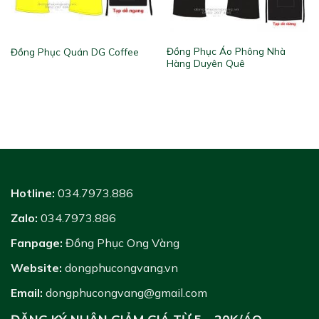
Đồng Phục Áo Phông Nhà
Đồng Phục Quán DG Coffee
Hàng Duyên Quê
Hotline:
034.7973.886
Zalo:
034.7973.886
Fanpage:
Đồng Phục Ong Vàng
Website:
dongphucongvang.vn
Email:
dongphucongvang@gmail.com
ĐĂNG KÝ NHẬN GIẢM GIÁ TỪ 5 - 20K/ÁO