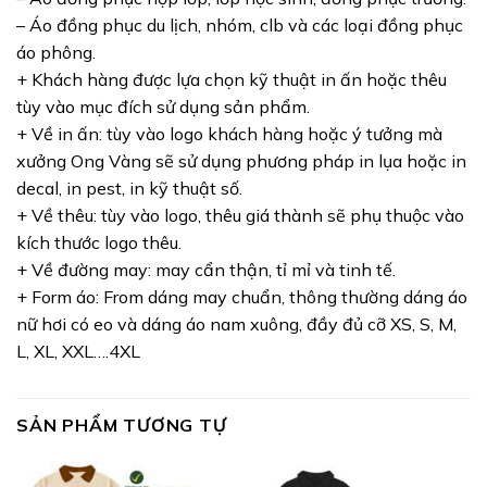
– Áo đồng phục du lịch, nhóm, clb và các loại đồng phục
áo phông.
+ Khách hàng được lựa chọn kỹ thuật in ấn hoặc thêu
tùy vào mục đích sử dụng sản phẩm.
+ Về in ấn: tùy vào logo khách hàng hoặc ý tưởng mà
xưởng Ong Vàng sẽ sử dụng phương pháp in lụa hoặc in
decal, in pest, in kỹ thuật số.
+ Về thêu: tùy vào logo, thêu giá thành sẽ phụ thuộc vào
kích thước logo thêu.
+ Về đường may: may cẩn thận, tỉ mỉ và tinh tế.
+ Form áo: From dáng may chuẩn, thông thường dáng áo
nữ hơi có eo và dáng áo nam xuông, đầy đủ cỡ XS, S, M,
L, XL, XXL….4XL
SẢN PHẨM TƯƠNG TỰ