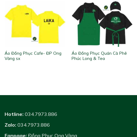
Áo Đồng Phục Cafe- ĐP Ong
Áo Đồng Phục Quán Cà Phê
Vàng sx
Phúc Long & Tea
Hotline:
034.7973.886
Zalo:
034.7973.886
Fanpage:
Đồng Phục Ong Vàng