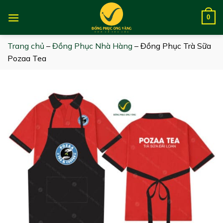
Skip
to
0
content
Trang chủ
–
Đồng Phục Nhà Hàng
–
Đồng Phục Trà Sữa
Pozaa Tea