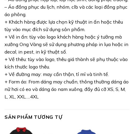
– Áo đồng phục du lịch, nhóm, clb và các loại đồng phục
áo phông.
+ Khách hàng được lựa chọn kỹ thuật in ấn hoặc thêu
tùy vào mục đích sử dụng sản phẩm.
+ Về in ấn: tùy vào logo khách hàng hoặc ý tưởng mà
xưởng Ong Vàng sẽ sử dụng phương pháp in lụa hoặc in
decal, in pest, in kỹ thuật số.
+ Về thêu: tùy vào logo, thêu giá thành sẽ phụ thuộc vào
kích thước logo thêu.
+ Về đường may: may cẩn thận, tỉ mỉ và tinh tế.
+ Form áo: From dáng may chuẩn, thông thường dáng áo
nữ hơi có eo và dáng áo nam xuông, đầy đủ cỡ XS, S, M,
L, XL, XXL….4XL
SẢN PHẨM TƯƠNG TỰ