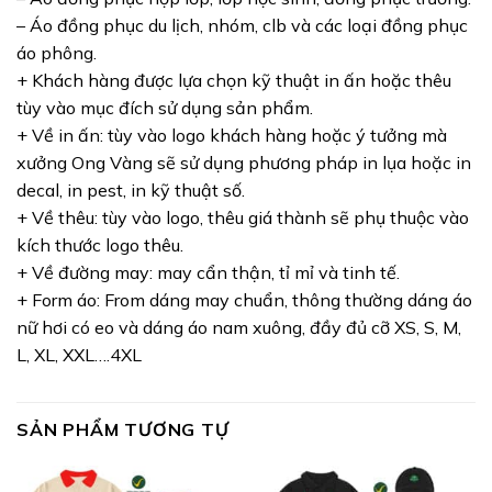
– Áo đồng phục du lịch, nhóm, clb và các loại đồng phục
áo phông.
+ Khách hàng được lựa chọn kỹ thuật in ấn hoặc thêu
tùy vào mục đích sử dụng sản phẩm.
+ Về in ấn: tùy vào logo khách hàng hoặc ý tưởng mà
xưởng Ong Vàng sẽ sử dụng phương pháp in lụa hoặc in
decal, in pest, in kỹ thuật số.
+ Về thêu: tùy vào logo, thêu giá thành sẽ phụ thuộc vào
kích thước logo thêu.
+ Về đường may: may cẩn thận, tỉ mỉ và tinh tế.
+ Form áo: From dáng may chuẩn, thông thường dáng áo
nữ hơi có eo và dáng áo nam xuông, đầy đủ cỡ XS, S, M,
L, XL, XXL….4XL
SẢN PHẨM TƯƠNG TỰ