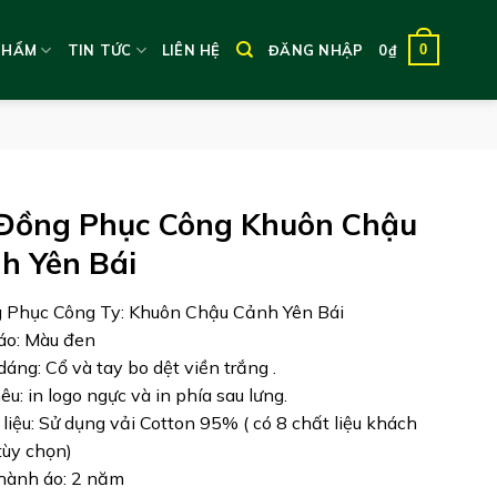
0
PHẨM
TIN TỨC
LIÊN HỆ
ĐĂNG NHẬP
0
₫
Đồng Phục Công Khuôn Chậu
h Yên Bái
 Phục Công Ty: Khuôn Chậu Cảnh Yên Bái
áo: Màu đen
dáng: Cổ và tay bo dệt viền trắng .
hêu: in logo ngực và in phía sau lưng.
 liệu: Sử dụng vải Cotton 95%
( có 8 chất liệu khách
ùy chọn)
hành áo: 2 năm