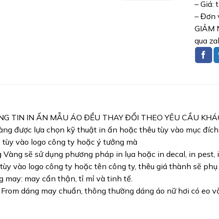
– Giá: 
– Đơn 
GIẢM N
qua za
NG TIN IN ẤN MẪU ÁO ĐỀU THAY ĐỔI THEO YÊU CẦU KH
ng được lựa chọn kỹ thuật in ấn hoặc thêu tùy vào mục đíc
: tùy vào logo công ty hoặc ý tưởng mà
Vàng sẽ sử dụng phương pháp in lụa hoặc in decal, in pest, i
 tùy vào logo công ty hoặc tên công ty, thêu giá thành sẽ phụ
 may: may cẩn thận, tỉ mỉ và tinh tế.
 From dáng may chuẩn, thông thường dáng áo nữ hơi có eo và 