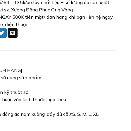
từ 69 – 135k/ao tùy chất liệu + số lượng áo sản xuất.
vị sx: Xưởng Đồng Phục Ong Vàng
GAY 500K tiền mặt/ đơn hàng khi bạn liên hệ ngay
lo, điện thoại…
ÁCH HÀNG]
h sử dụng sản phẩm.
n kỹ thuật số.
 thuộc vào kích thước logo thêu.
dáng áo nam xuông, đầy đủ cỡ XS, S, M, L, XL,