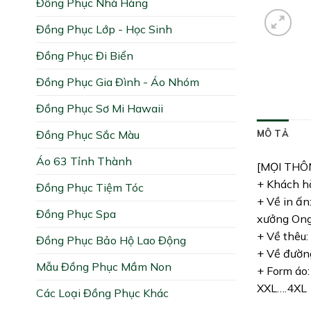
Đồng Phục Nhà Hàng
Đồng Phục Lớp - Học Sinh
Đồng Phục Đi Biển
Đồng Phục Gia Đình - Áo Nhóm
Đồng Phục Sơ Mi Hawaii
Đồng Phục Sắc Màu
MÔ TẢ
Áo 63 Tỉnh Thành
[MỌI THÔ
+ Khách hà
Đồng Phục Tiệm Tóc
+ Về in ấn
Đồng Phục Spa
xưởng Ong 
+ Về thêu:
Đồng Phục Bảo Hộ Lao Động
+ Về đường
Mẫu Đồng Phục Mầm Non
+ Form áo:
XXL….4XL
Các Loại Đồng Phục Khác