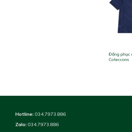
Đồng phục 
Coteccons
Hotline:
034.7973.886
Zalo:
034.7973.886