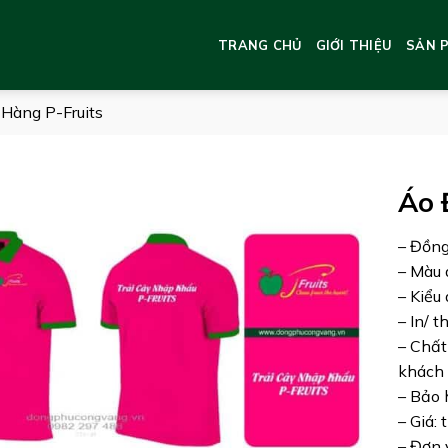
TRANG CHỦ
GIỚI THIỆU
SẢN 
Hàng P-Fruits
Áo 
– Đồng
– Màu 
– Kiểu
– In/ t
– Chất
khách 
– Bảo 
– Giá: 
– Đơn 