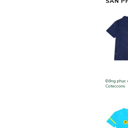
SẢN P
Đồng phục 
Coteccons