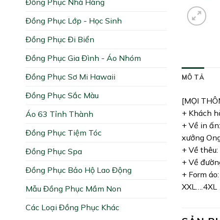
Đồng Phục Nhà Hàng
Đồng Phục Lớp - Học Sinh
Đồng Phục Đi Biển
Đồng Phục Gia Đình - Áo Nhóm
Đồng Phục Sơ Mi Hawaii
MÔ TẢ
Đồng Phục Sắc Màu
[MỌI THÔ
+ Khách hà
Áo 63 Tỉnh Thành
+ Về in ấn
Đồng Phục Tiệm Tóc
xưởng Ong 
+ Về thêu:
Đồng Phục Spa
+ Về đường
Đồng Phục Bảo Hộ Lao Động
+ Form áo:
XXL….4XL
Mẫu Đồng Phục Mầm Non
Các Loại Đồng Phục Khác