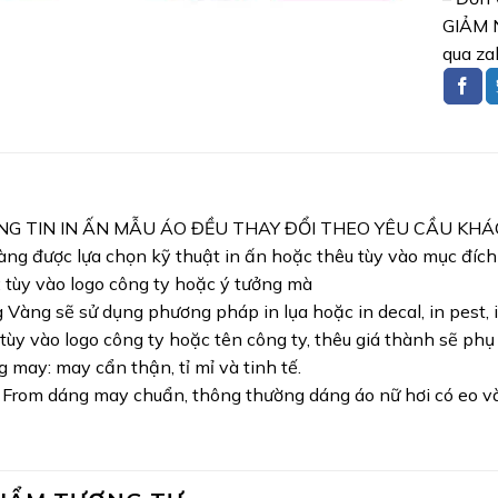
GIẢM N
qua za
NG TIN IN ẤN MẪU ÁO ĐỀU THAY ĐỔI THEO YÊU CẦU KH
ng được lựa chọn kỹ thuật in ấn hoặc thêu tùy vào mục đíc
: tùy vào logo công ty hoặc ý tưởng mà
Vàng sẽ sử dụng phương pháp in lụa hoặc in decal, in pest, i
 tùy vào logo công ty hoặc tên công ty, thêu giá thành sẽ phụ
 may: may cẩn thận, tỉ mỉ và tinh tế.
 From dáng may chuẩn, thông thường dáng áo nữ hơi có eo và 