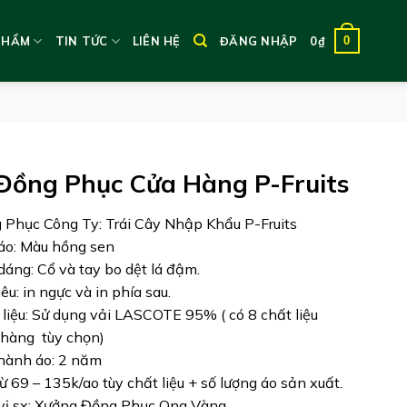
0
PHẨM
TIN TỨC
LIÊN HỆ
ĐĂNG NHẬP
0
₫
Đồng Phục Cửa Hàng P-Fruits
 Phục Công Ty: Trái Cây Nhập Khẩu P-Fruits
áo: Màu hồng sen
 dáng: Cổ và tay bo dệt lá đậm.
hêu: in ngực và in phía sau.
 liệu: Sử dụng vải LASCOTE 95% ( có 8 chất liệu
hàng tùy chọn)
hành áo: 2 năm
từ 69 – 135k/ao tùy chất liệu + số lượng áo sản xuất.
vị sx: Xưởng Đồng Phục Ong Vàng