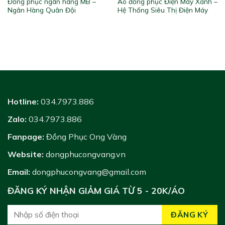
Đồng phục ngân hàng MB –
Áo đồng phục Điện Máy Xanh –
Ngân Hàng Quân Đội
Hệ Thống Siêu Thị Điện Máy
Hotline:
034.7973.886
Zalo:
034.7973.886
Fanpage:
Đồng Phục Ong Vàng
Website:
dongphucongvang.vn
Email:
dongphucongvang@gmail.com
ĐĂNG KÝ NHẬN GIẢM GIÁ TỪ 5 - 20K/ÁO