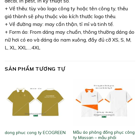
decal, in pest, in kỹ thuật số.
+ Về thêu: tùy vào logo công ty hoặc tên công ty, thêu
giá thành sẽ phụ thuộc vào kích thước logo thêu.
+ Về đường may: may cẩn thận, tỉ mỉ và tinh tế.
+ Form áo: From dáng may chuẩn, thông thường dáng áo
nữ hơi có eo và dáng áo nam xuông, đầy đủ cỡ XS, S, M,
L, XL, XXL….4XL
SẢN PHẨM TƯƠNG TỰ
Mẫu áo phông đồng phục công
dong phuc cong ty ECOGREEN
ty Massan – mẫu phối