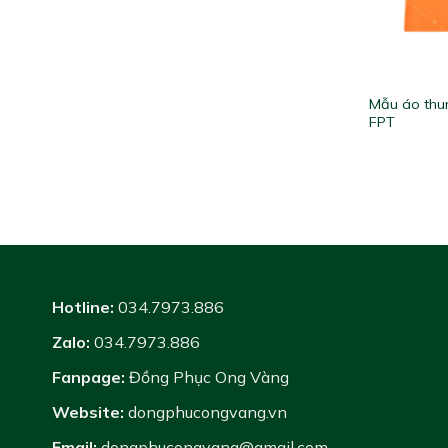
Mẫu áo thu
FPT
Hotline:
034.7973.886
Zalo:
034.7973.886
Fanpage:
Đồng Phục Ong Vàng
Website:
dongphucongvang.vn
Email:
dongphucongvang@gmail.com