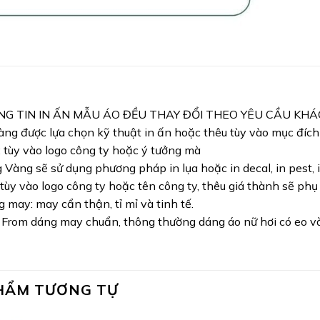
NG TIN IN ẤN MẪU ÁO ĐỀU THAY ĐỔI THEO YÊU CẦU KH
ng được lựa chọn kỹ thuật in ấn hoặc thêu tùy vào mục đíc
: tùy vào logo công ty hoặc ý tưởng mà
Vàng sẽ sử dụng phương pháp in lụa hoặc in decal, in pest, i
 tùy vào logo công ty hoặc tên công ty, thêu giá thành sẽ phụ
 may: may cẩn thận, tỉ mỉ và tinh tế.
 From dáng may chuẩn, thông thường dáng áo nữ hơi có eo và 
HẨM TƯƠNG TỰ