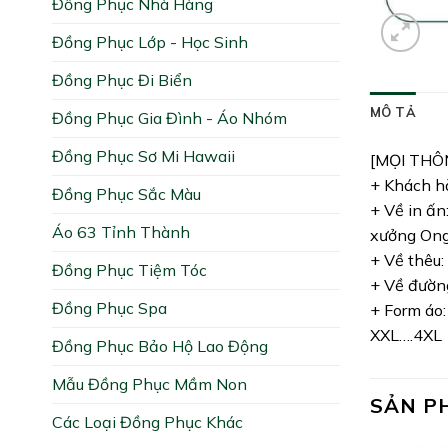
Đồng Phục Nhà Hàng
Đồng Phục Lớp - Học Sinh
Đồng Phục Đi Biển
MÔ TẢ
Đồng Phục Gia Đình - Áo Nhóm
Đồng Phục Sơ Mi Hawaii
[MỌI THÔ
+ Khách hà
Đồng Phục Sắc Màu
+ Về in ấn
Áo 63 Tỉnh Thành
xưởng Ong 
+ Về thêu:
Đồng Phục Tiệm Tóc
+ Về đường
Đồng Phục Spa
+ Form áo:
XXL….4XL
Đồng Phục Bảo Hộ Lao Động
Mẫu Đồng Phục Mầm Non
SẢN P
Các Loại Đồng Phục Khác