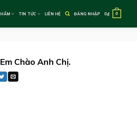
0
PHẨM
TIN TỨC
LIÊN HỆ
ĐĂNG NHẬP
0
₫
 Em Chào Anh Chị.