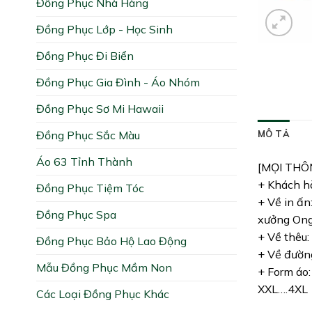
Đồng Phục Nhà Hàng
Đồng Phục Lớp - Học Sinh
Đồng Phục Đi Biển
Đồng Phục Gia Đình - Áo Nhóm
Đồng Phục Sơ Mi Hawaii
Đồng Phục Sắc Màu
MÔ TẢ
Áo 63 Tỉnh Thành
[MỌI THÔ
+ Khách hà
Đồng Phục Tiệm Tóc
+ Về in ấn
Đồng Phục Spa
xưởng Ong 
+ Về thêu:
Đồng Phục Bảo Hộ Lao Động
+ Về đường
Mẫu Đồng Phục Mầm Non
+ Form áo:
XXL….4XL
Các Loại Đồng Phục Khác