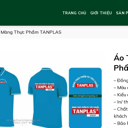
TRANG CHỦ
GIỚI THIỆU
SẢN 
 – Màng Thực Phẩm TANPLAS
Áo 
Ph
– Đồn
– Màu 
– Kiểu
– In/ t
– Chất
khách 
– Bảo 