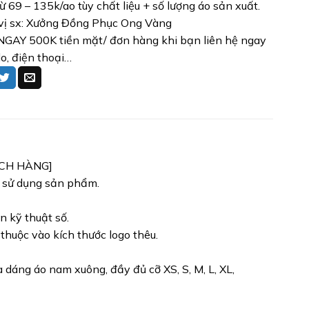
từ 69 – 135k/ao tùy chất liệu + số lượng áo sản xuất.
vị sx: Xưởng Đồng Phục Ong Vàng
GAY 500K tiền mặt/ đơn hàng khi bạn liên hệ ngay
lo, điện thoại…
ÁCH HÀNG]
h sử dụng sản phẩm.
n kỹ thuật số.
 thuộc vào kích thước logo thêu.
dáng áo nam xuông, đầy đủ cỡ XS, S, M, L, XL,