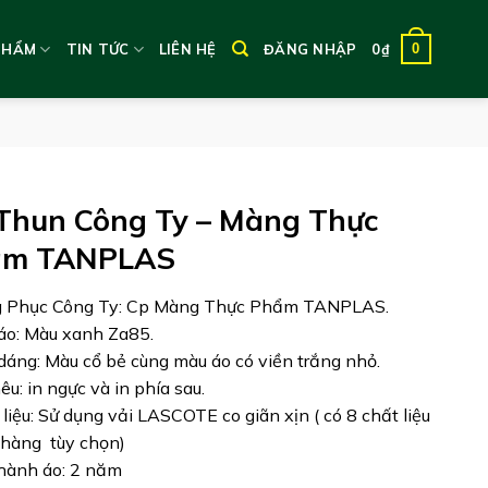
0
PHẨM
TIN TỨC
LIÊN HỆ
ĐĂNG NHẬP
0
₫
Thun Công Ty – Màng Thực
ẩm TANPLAS
g Phục Công Ty: Cp Màng Thực Phẩm TANPLAS.
áo: Màu xanh Za85.
 dáng: Màu cổ bẻ cùng màu áo có viền trắng nhỏ.
hêu: in ngực và in phía sau.
 liệu: Sử dụng vải LASCOTE co giãn xịn ( có 8 chất liệu
hàng tùy chọn)
hành áo: 2 năm