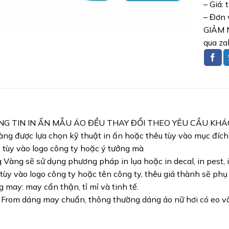
– Giá: 
– Đơn 
GIẢM N
qua za
NG TIN IN ẤN MẪU ÁO ĐỀU THAY ĐỔI THEO YÊU CẦU KH
ng được lựa chọn kỹ thuật in ấn hoặc thêu tùy vào mục đíc
: tùy vào logo công ty hoặc ý tưởng mà
Vàng sẽ sử dụng phương pháp in lụa hoặc in decal, in pest, i
 tùy vào logo công ty hoặc tên công ty, thêu giá thành sẽ phụ
 may: may cẩn thận, tỉ mỉ và tinh tế.
 From dáng may chuẩn, thông thường dáng áo nữ hơi có eo và 