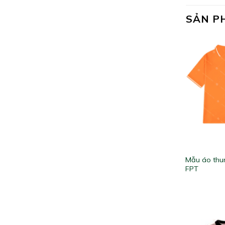
SẢN P
Mẫu áo thu
FPT