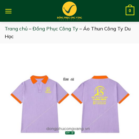
Skip
to
0
content
Trang chủ
–
Đồng Phục Công Ty
–
Áo Thun Công Ty Du
Học