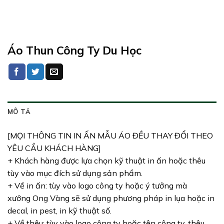
Áo Thun Công Ty Du Học
MÔ TẢ
[MỌI THÔNG TIN IN ẤN MẪU ÁO ĐỀU THAY ĐỔI THEO
YÊU CẦU KHÁCH HÀNG]
+ Khách hàng được lựa chọn kỹ thuật in ấn hoặc thêu
tùy vào mục đích sử dụng sản phẩm.
+ Về in ấn: tùy vào logo công ty hoặc ý tưởng mà
xưởng Ong Vàng sẽ sử dụng phương pháp in lụa hoặc in
decal, in pest, in kỹ thuật số.
+ Về thêu: tùy vào logo công ty hoặc tên công ty, thêu