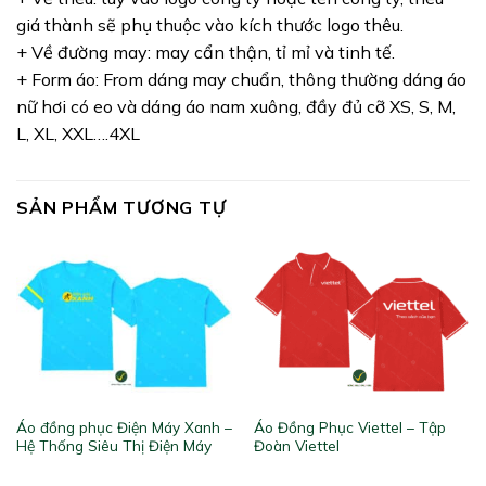
giá thành sẽ phụ thuộc vào kích thước logo thêu.
+ Về đường may: may cẩn thận, tỉ mỉ và tinh tế.
+ Form áo: From dáng may chuẩn, thông thường dáng áo
nữ hơi có eo và dáng áo nam xuông, đầy đủ cỡ XS, S, M,
L, XL, XXL….4XL
SẢN PHẨM TƯƠNG TỰ
Áo đồng phục Điện Máy Xanh –
Áo Đồng Phục Viettel – Tập
Hệ Thống Siêu Thị Điện Máy
Đoàn Viettel