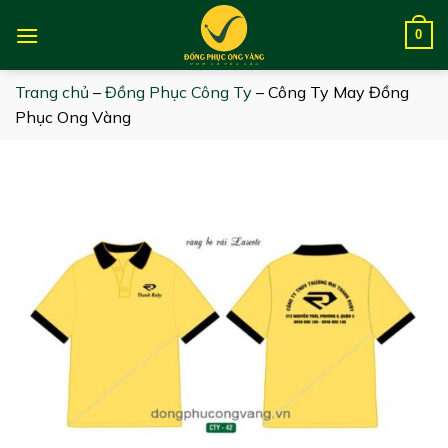
Skip
to
0
content
Trang chủ
–
Đồng Phục Công Ty
–
Công Ty May Đồng
Phục Ong Vàng