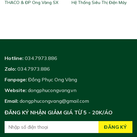
THACO & ĐP Ong Vàng SX
Hệ Thống Siêu Thị Điện Máy
Hotline:
034.7973.886
Zalo:
034.7973.886
Fanpage:
Đồng Phục Ong Vàng
Website:
dongphucongvang.vn
Email:
dongphucongvang@gmail.com
ĐĂNG KÝ NHẬN GIẢM GIÁ TỪ 5 - 20K/ÁO