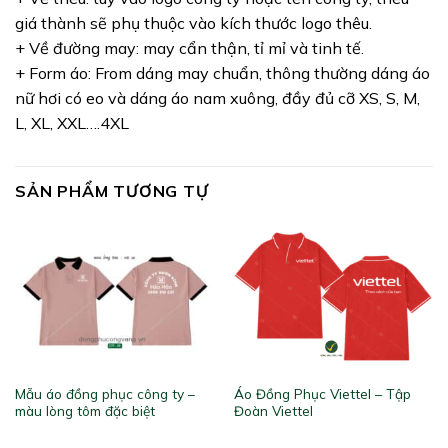
giá thành sẽ phụ thuộc vào kích thước logo thêu.
+ Về đường may: may cẩn thận, tỉ mỉ và tinh tế.
+ Form áo: From dáng may chuẩn, thông thường dáng áo
nữ hơi có eo và dáng áo nam xuông, đầy đủ cỡ XS, S, M,
L, XL, XXL….4XL
SẢN PHẨM TƯƠNG TỰ
Mẫu áo đồng phục công ty –
Áo Đồng Phục Viettel – Tập
màu lòng tôm đặc biệt
Đoàn Viettel