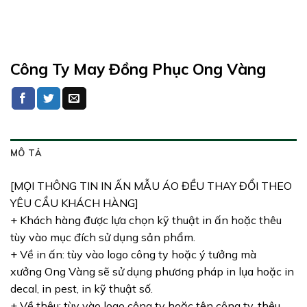
Công Ty May Đồng Phục Ong Vàng
MÔ TẢ
[MỌI THÔNG TIN IN ẤN MẪU ÁO ĐỀU THAY ĐỔI THEO
YÊU CẦU KHÁCH HÀNG]
+ Khách hàng được lựa chọn kỹ thuật in ấn hoặc thêu
tùy vào mục đích sử dụng sản phẩm.
+ Về in ấn: tùy vào logo công ty hoặc ý tưởng mà
xưởng Ong Vàng sẽ sử dụng phương pháp in lụa hoặc in
decal, in pest, in kỹ thuật số.
+ Về thêu: tùy vào logo công ty hoặc tên công ty, thêu