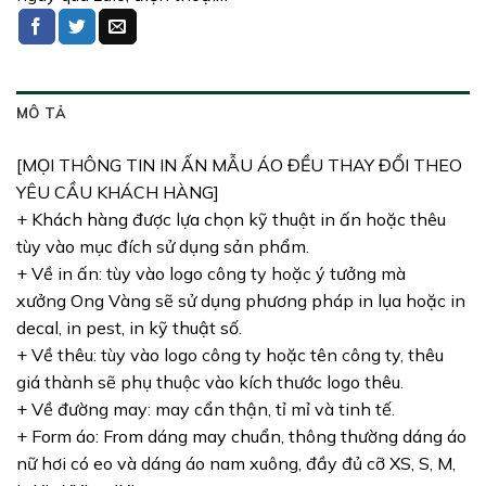
MÔ TẢ
[MỌI THÔNG TIN IN ẤN MẪU ÁO ĐỀU THAY ĐỔI THEO
YÊU CẦU KHÁCH HÀNG]
+ Khách hàng được lựa chọn kỹ thuật in ấn hoặc thêu
tùy vào mục đích sử dụng sản phẩm.
+ Về in ấn: tùy vào logo công ty hoặc ý tưởng mà
xưởng Ong Vàng sẽ sử dụng phương pháp in lụa hoặc in
decal, in pest, in kỹ thuật số.
+ Về thêu: tùy vào logo công ty hoặc tên công ty, thêu
giá thành sẽ phụ thuộc vào kích thước logo thêu.
+ Về đường may: may cẩn thận, tỉ mỉ và tinh tế.
+ Form áo: From dáng may chuẩn, thông thường dáng áo
nữ hơi có eo và dáng áo nam xuông, đầy đủ cỡ XS, S, M,