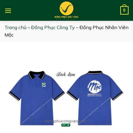
Skip
to
0
content
Trang chủ
–
Đồng Phục Công Ty
–
Đồng Phục Nhân Viên
Mộc