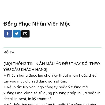
Đồng Phục Nhân Viên Mộc
MÔ TẢ
[MỌI THÔNG TIN IN ẤN MẪU ÁO ĐỀU THAY ĐỔI THEO
YÊU CẦU KHÁCH HÀNG]
+ Khách hàng được lựa chọn kỹ thuật in ấn hoặc thêu
tùy vào mục đích sử dụng sản phẩm.
+ Về in ấn: tùy vào logo công ty hoặc ý tưởng mà
xưởng Ong Vàng sẽ sử dụng phương pháp in lụa hoặc in
decal, in pest, in kỹ thuật số.
+ Về thêu: tùy vào logo công ty hoặc tên công ty, thêu