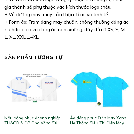
giá thành sẽ phụ thuộc vào kích thước logo thêu.
+ Về đường may: may cẩn thận, tỉ mỉ và tinh tế.
+ Form áo: From dáng may chuẩn, thông thường dáng áo
nữ hơi có eo và dáng áo nam xuông, đầy đủ cỡ XS, S, M,
L, XL, XXL….4XL
SẢN PHẨM TƯƠNG TỰ
Mẫu đồng phục doanh nghiệp
Áo đồng phục Điện Máy Xanh –
THACO & ĐP Ong Vàng SX
Hệ Thống Siêu Thị Điện Máy