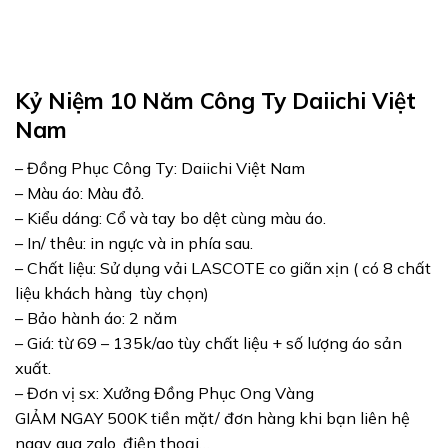
Kỷ Niệm 10 Năm Công Ty Daiichi Việt
Nam
– Đồng Phục Công Ty: Daiichi Việt Nam
– Màu áo: Màu đỏ.
– Kiểu dáng: Cổ và tay bo dệt cùng màu áo.
– In/ thêu: in ngực và in phía sau.
– Chất liệu: Sử dụng vải LASCOTE co giãn xịn ( có 8 chất
liệu khách hàng tùy chọn)
– Bảo hành áo: 2 năm
– Giá: từ 69 – 135k/ao tùy chất liệu + số lượng áo sản
xuất.
– Đơn vị sx: Xưởng Đồng Phục Ong Vàng
GIẢM NGAY 500K tiền mặt/ đơn hàng khi bạn liên hệ
ngay qua zalo, điện thoại…