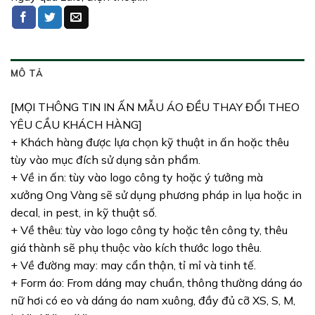
MÔ TẢ
[MỌI THÔNG TIN IN ẤN MẪU ÁO ĐỀU THAY ĐỔI THEO
YÊU CẦU KHÁCH HÀNG]
+ Khách hàng được lựa chọn kỹ thuật in ấn hoặc thêu
tùy vào mục đích sử dụng sản phẩm.
+ Về in ấn: tùy vào logo công ty hoặc ý tưởng mà
xưởng Ong Vàng sẽ sử dụng phương pháp in lụa hoặc in
decal, in pest, in kỹ thuật số.
+ Về thêu: tùy vào logo công ty hoặc tên công ty, thêu
giá thành sẽ phụ thuộc vào kích thước logo thêu.
+ Về đường may: may cẩn thận, tỉ mỉ và tinh tế.
+ Form áo: From dáng may chuẩn, thông thường dáng áo
nữ hơi có eo và dáng áo nam xuông, đầy đủ cỡ XS, S, M,