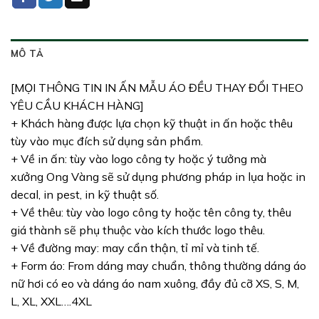
MÔ TẢ
[MỌI THÔNG TIN IN ẤN MẪU ÁO ĐỀU THAY ĐỔI THEO
YÊU CẦU KHÁCH HÀNG]
+ Khách hàng được lựa chọn kỹ thuật in ấn hoặc thêu
tùy vào mục đích sử dụng sản phẩm.
+ Về in ấn: tùy vào logo công ty hoặc ý tưởng mà
xưởng Ong Vàng sẽ sử dụng phương pháp in lụa hoặc in
decal, in pest, in kỹ thuật số.
+ Về thêu: tùy vào logo công ty hoặc tên công ty, thêu
giá thành sẽ phụ thuộc vào kích thước logo thêu.
+ Về đường may: may cẩn thận, tỉ mỉ và tinh tế.
+ Form áo: From dáng may chuẩn, thông thường dáng áo
nữ hơi có eo và dáng áo nam xuông, đầy đủ cỡ XS, S, M,
L, XL, XXL….4XL