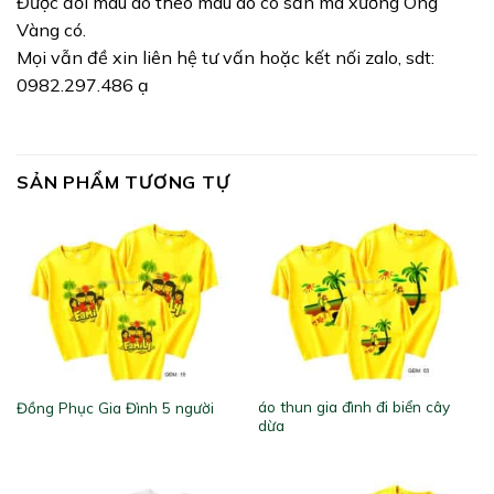
Được đổi màu áo theo màu áo có sẵn mà xưởng Ong
Vàng có.
Mọi vẫn đề xin liên hệ tư vấn hoặc kết nối zalo, sdt:
0982.297.486 ạ
SẢN PHẨM TƯƠNG TỰ
áo thun gia đình đi biển cây
Đồng Phục Gia Đình 5 người
dừa