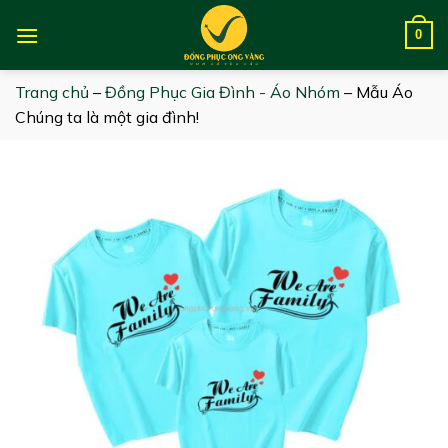
Skip
to
0
content
Trang chủ
–
Đồng Phục Gia Đình - Áo Nhóm
–
Mẫu Áo
Chúng ta là một gia đình!