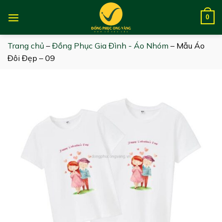
Skip
to
0
content
Trang chủ
–
Đồng Phục Gia Đình - Áo Nhóm
–
Mẫu Áo
Đôi Đẹp – 09