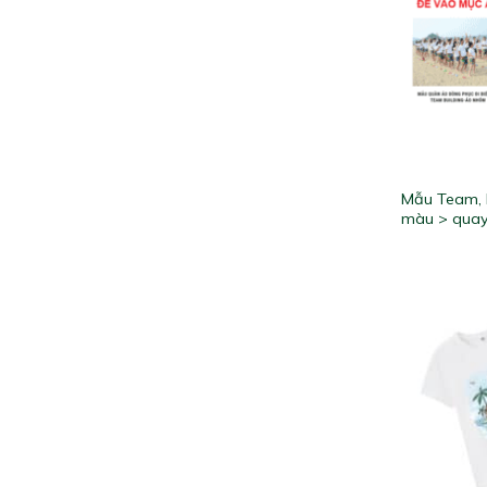
Mẫu Team, 
màu > quay