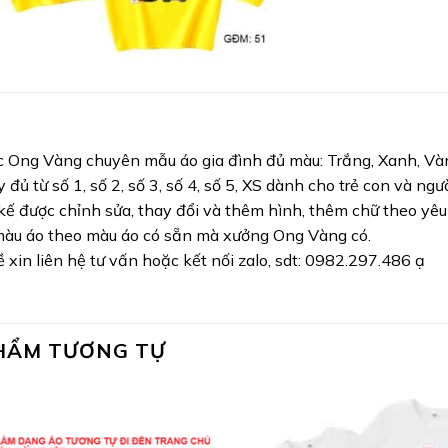
 Ong Vàng chuyên mẫu áo gia đình đủ màu: Trắng, Xanh, Vàn
 đủ từ số 1, số 2, số 3, số 4, số 5, XS dành cho trẻ con và ngườ
kế được chỉnh sửa, thay đổi và thêm hình, thêm chữ theo yêu
màu áo theo màu áo có sẵn mà xưởng Ong Vàng có.
 xin liên hệ tư vấn hoặc kết nối zalo, sdt: 0982.297.486 ạ
HẨM TƯƠNG TỰ