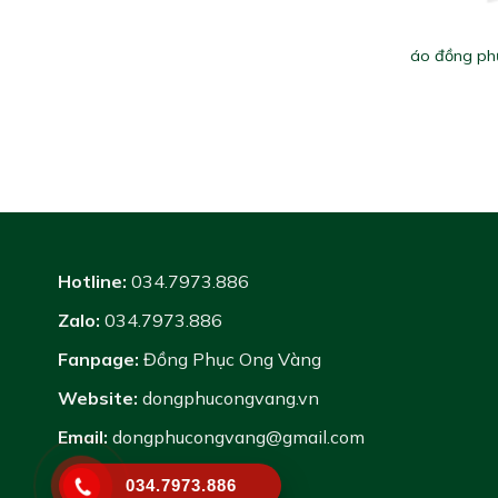
áo đồng phụ
Hotline:
034.7973.886
Zalo:
034.7973.886
Fanpage:
Đồng Phục Ong Vàng
Website:
dongphucongvang.vn
Email:
dongphucongvang@gmail.com
034.7973.886