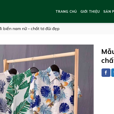
TRANG CHỦ
GIỚI THIỆU
SẢN 
i biển nam nữ – chất tơ đũi đẹp
Mẫu
chấ