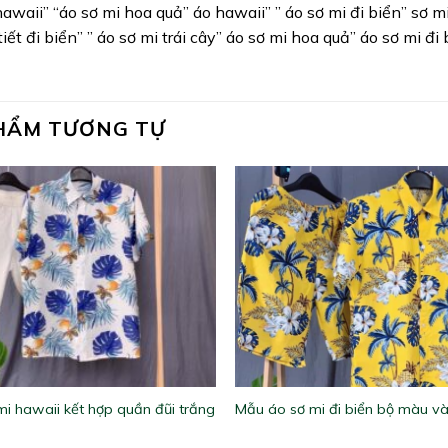
hawaii” “áo sơ mi hoa quả” áo hawaii” ” áo sơ mi đi biển” sơ m
tiết đi biển” ” áo sơ mi trái cây” áo sơ mi hoa quả” áo sơ mi đ
HẨM TƯƠNG TỰ
i hawaii kết hợp quần đũi trắng
Mẫu áo sơ mi đi biển bộ màu v