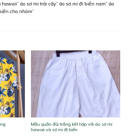
i hawaii” áo sơ mi trái cây” áo sơ mi đi biển nam” áo
i biển cho nhóm”
Mẫu quần đũi trắng kết hợp với áo sơ mi
àng
hawaii và sơ mi đi biển