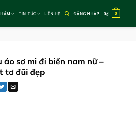
0
PHẨM
TIN TỨC
LIÊN HỆ
ĐĂNG NHẬP
0
₫
 áo sơ mi đi biển nam nữ –
t tơ đũi đẹp