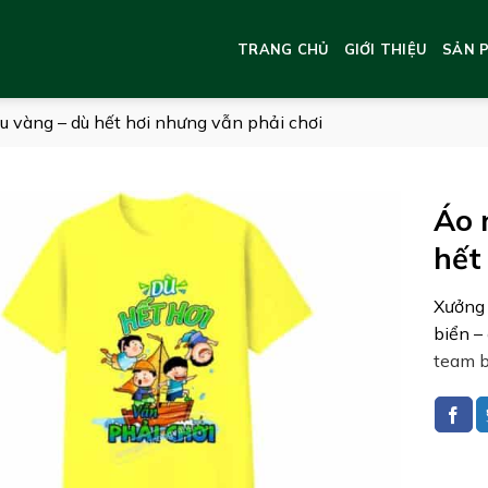
TRANG CHỦ
GIỚI THIỆU
SẢN 
 vàng – dù hết hơi nhưng vẫn phải chơi
Áo 
hết
Xưởng
biển –
team b