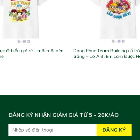
c đi biển giá rẻ – mãi mãi bên
Dong Phuc Team Building cổ tr
hé
trắng – Có Anh Em Làm Được H
ĐĂNG KÝ NHẬN GIẢM GIÁ TỪ 5 - 20K/ÁO