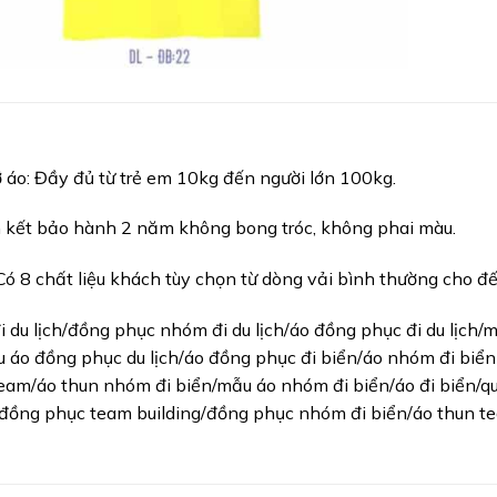
ỡ áo: Đầy đủ từ trẻ em 10kg đến người lớn 100kg.
m kết bảo hành 2 năm không bong tróc, không phai màu.
 Có 8 chất liệu khách tùy chọn từ dòng vải bình thường cho đ
 du lịch/đồng phục nhóm đi du lịch/áo đồng phục đi du lịch/m
u áo đồng phục du lịch/áo đồng phục đi biển/áo nhóm đi biể
eam/áo thun nhóm đi biển/mẫu áo nhóm đi biển/áo đi biển/quầ
ồng phục team building/đồng phục nhóm đi biển/áo thun tea