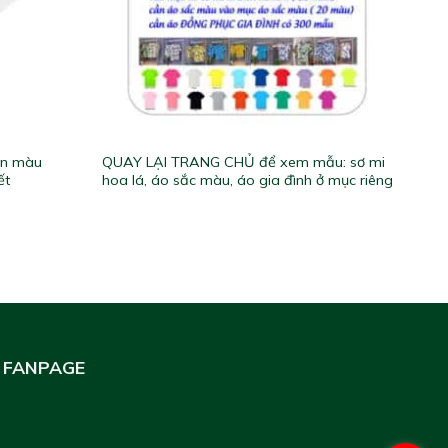
òn màu
QUAY LẠI TRANG CHỦ để xem mẫu: sơ mi
ết
hoa lá, áo sắc màu, áo gia đình ở mục riêng
FANPAGE