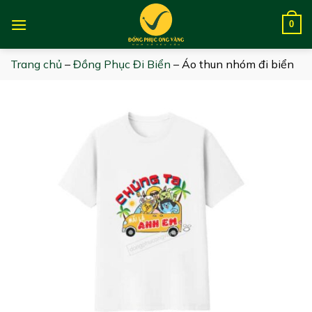
Skip
to
0
content
Trang chủ
–
Đồng Phục Đi Biển
–
Áo thun nhóm đi biển