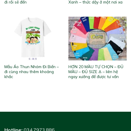
đi rồi sẽ đến
Xanh – thức dậy ở một nơi xa
Mẫu Áo Thun Nhóm Đi Biển –
HƠN 20 MÀU TỰ CHỌN – ĐỦ
đi cùng nhau thêm khoảng
MÀU – ĐỦ SIZE Ạ – liên hệ
khắc
ngay xưởng để được tư vấn
Hotline:
034.7973.886