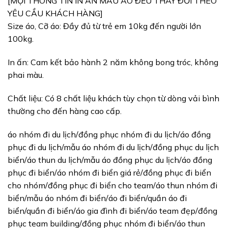
[MỌI THÔNG TIN IN ẤN MẪU ÁO ĐỀU THAY ĐỔI THEO
YÊU CẦU KHÁCH HÀNG]
Size áo, Cỡ áo: Đầy đủ từ trẻ em 10kg đến người lớn
100kg.
In ấn: Cam kết bảo hành 2 năm không bong tróc, không
phai màu.
Chất liệu: Có 8 chất liệu khách tùy chọn từ dòng vải bình
thường cho đến hàng cao cấp.
áo nhóm đi du lịch/đồng phục nhóm đi du lịch/áo đồng
phục đi du lịch/mẫu áo nhóm đi du lịch/đồng phục du lịch
biển/áo thun du lịch/mẫu áo đồng phục du lịch/áo đồng
phục đi biển/áo nhóm đi biển giá rẻ/đồng phục đi biển
cho nhóm/đồng phục đi biển cho team/áo thun nhóm đi
biển/mẫu áo nhóm đi biển/áo đi biển/quần áo đi
biển/quần đi biển/áo gia đình đi biển/áo team đẹp/đồng
phục team building/đồng phục nhóm đi biển/áo thun