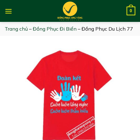
Skip
to
0
content
Trang chủ
–
Đồng Phục Đi Biển
–
Đồng Phục Du Lịch 77