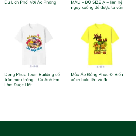
Du Lịch Phối Với Áo Phông
MÀU – ĐỦ SIZE Ạ – liên hệ
ngay xưởng để được tư vấn
Dong Phuc Team Building cổ
Mẫu Áo Đồng Phục Đi Biển –
tròn màu trắng – Có Anh Em
xách balo lên và đi
Làm Được Hết