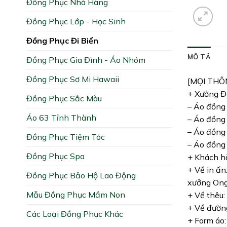
Đồng Phục Nhà Hàng
Đồng Phục Lớp - Học Sinh
Đồng Phục Đi Biển
MÔ TẢ
Đồng Phục Gia Đình - Áo Nhóm
Đồng Phục Sơ Mi Hawaii
[MỌI THÔ
+ Xưởng Đồ
Đồng Phục Sắc Màu
– Áo đồng 
Áo 63 Tỉnh Thành
– Áo đồng 
– Áo đồng 
Đồng Phục Tiệm Tóc
– Áo đồng 
Đồng Phục Spa
+ Khách hà
+ Về in ấn
Đồng Phục Bảo Hộ Lao Động
xưởng Ong 
Mẫu Đồng Phục Mầm Non
+ Về thêu:
+ Về đường
Các Loại Đồng Phục Khác
+ Form áo: