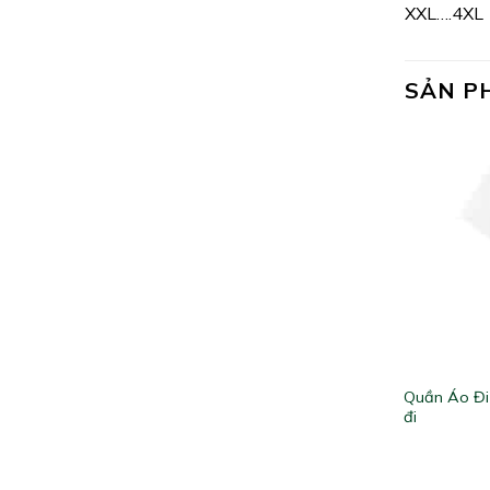
XXL….4XL
SẢN P
Quần Áo Đi 
đi