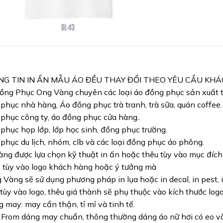
NG TIN IN ẤN MẪU ÁO ĐỀU THAY ĐỔI THEO YÊU CẦU KH
ng Phục Ong Vàng chuyên các loại áo đồng phục sản xuất từ
phục nhà hàng, Áo đồng phục trà tranh, trà sữa, quán coffee.
phục công ty, áo đồng phục cửa hàng..
phục họp lớp, lớp học sinh, đồng phục trường.
phục du lịch, nhóm, clb và các loại đồng phục áo phông.
ng được lựa chọn kỹ thuật in ấn hoặc thêu tùy vào mục đíc
: tùy vào logo khách hàng hoặc ý tưởng mà
Vàng sẽ sử dụng phương pháp in lụa hoặc in decal, in pest, i
 tùy vào logo, thêu giá thành sẽ phụ thuộc vào kích thước logo
 may: may cẩn thận, tỉ mỉ và tinh tế.
 From dáng may chuẩn, thông thường dáng áo nữ hơi có eo và 