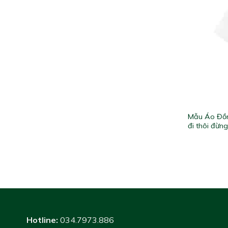
Mẫu Áo Đồn
đi thôi đừn
Hotline:
034.7973.886