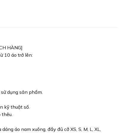
ÁCH HÀNG]
 10 áo trở lên:
h sử dụng sản phẩm.
n kỹ thuật số.
 thêu.
dáng áo nam xuông, đầy đủ cỡ XS, S, M, L, XL,