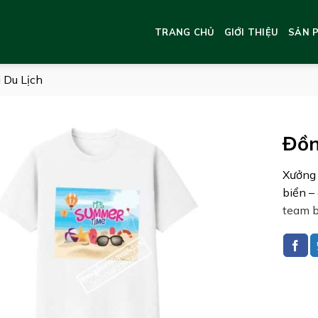
TRANG CHỦ
GIỚI THIỆU
SẢN 
 Du Lịch
Đồn
Xưởng
biển –
team b