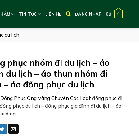
0
PHẨM
TIN TỨC
LIÊN HỆ
ĐĂNG NHẬP
0
₫
c du lịch
g phục nhóm đi du lịch – áo
n du lịch – áo thun nhóm đi
n – áo đồng phục du lịch
 Đồng Phục Ong Vàng Chuyên Các Loại:
đ
ồng phục đi
đồng phục du lịch – đồng phục gia đình đi du lịch – áo
uilding…