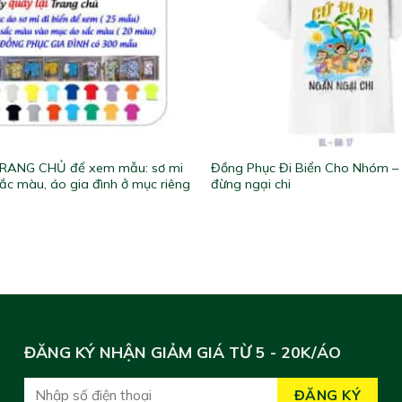
RANG CHỦ để xem mẫu: sơ mi
Đồng Phục Đi Biển Cho Nhóm – c
sắc màu, áo gia đình ở mục riêng
đừng ngại chi
ĐĂNG KÝ NHẬN GIẢM GIÁ TỪ 5 - 20K/ÁO