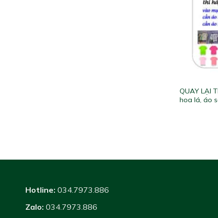
QUAY LẠI T
hoa lá, áo 
Hotline:
034.7973.886
Zalo:
034.7973.886