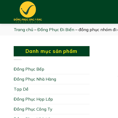
Skip
to
content
Trang chủ
–
Đồng Phục Đi Biển
–
đồng phục nhóm đi du
Danh mục sản phẩm
Đồng Phục Bếp
Đồng Phục Nhà Hàng
Tạp Dề
Đồng Phục Họp Lớp
Đồng Phục Công Ty