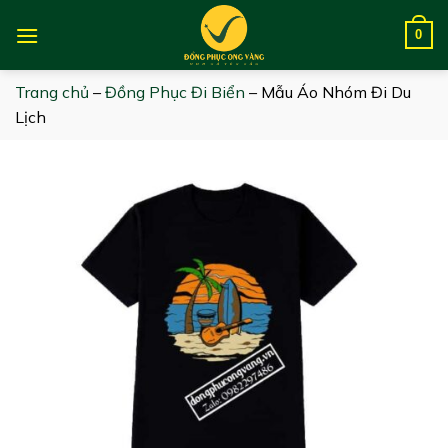
Skip
to
0
content
Trang chủ
–
Đồng Phục Đi Biển
–
Mẫu Áo Nhóm Đi Du
Lịch