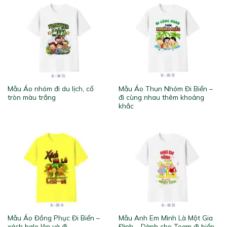
Mẫu Áo nhóm đi du lịch, cổ
Mẫu Áo Thun Nhóm Đi Biển –
tròn màu trắng
đi cùng nhau thêm khoảng
khắc
Mẫu Áo Đồng Phục Đi Biển –
Mẫu Anh Em Mình Là Một Gia
xách balo lên và đi
Đình – Dành cho Team đi biển