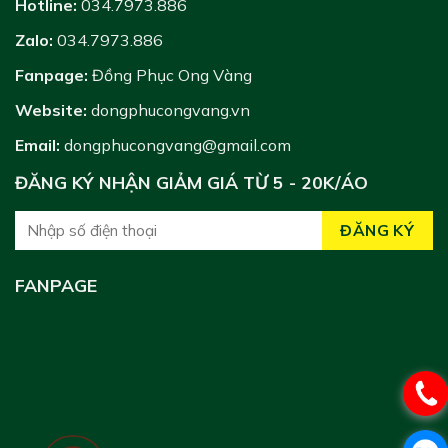
Hotline:
034.7973.886
Zalo:
034.7973.886
Fanpage:
Đồng Phục Ong Vàng
Website:
dongphucongvang.vn
Email:
dongphucongvang@gmail.com
ĐĂNG KÝ NHẬN GIẢM GIÁ TỪ 5 - 20K/ÁO
FANPAGE