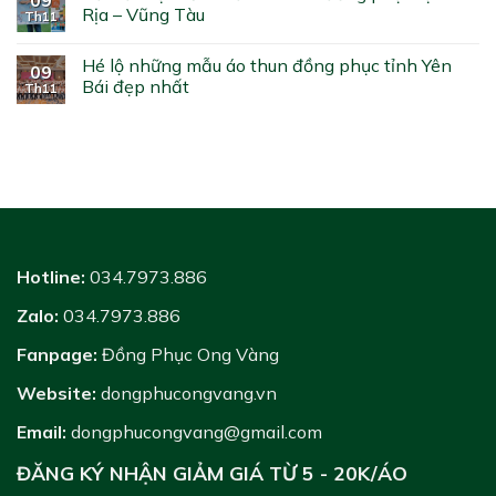
Rịa – Vũng Tàu
Th11
Hé lộ những mẫu áo thun đồng phục tỉnh Yên
09
Bái đẹp nhất
Th11
Hotline:
034.7973.886
Zalo:
034.7973.886
Fanpage:
Đồng Phục Ong Vàng
Website:
dongphucongvang.vn
Email:
dongphucongvang@gmail.com
ĐĂNG KÝ NHẬN GIẢM GIÁ TỪ 5 - 20K/ÁO