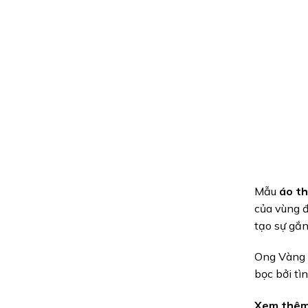
Mẫu
áo th
của vùng đ
tạo sự gắn
Ong Vàng 
bọc bởi tì
Xem thêm