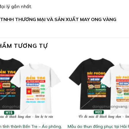
ại lý gần nhất.
 TNHH THƯƠNG MẠI VÀ SẢN XUẤT MAY ONG VÀNG
HẨM TƯƠNG TỰ
 tỉnh thành Bến Tre – Áo phông,
Mẫu áo thun đồng phục tại Hải