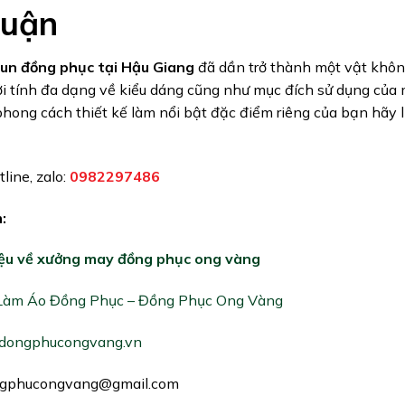
luận
un đồng phục tại Hậu Giang
đã dần trở thành một vật không
ởi tính đa dạng về kiểu dáng cũng như mục đích sử dụng của
phong cách thiết kế làm nổi bật đặc điểm riêng của bạn hãy 
line, zalo:
0982297486
:
iệu về xưởng may đồng phục ong vàng
Làm Áo Đồng Phục – Đồng Phục Ong Vàng
dongphucongvang.vn
gphucongvang@gmail.com