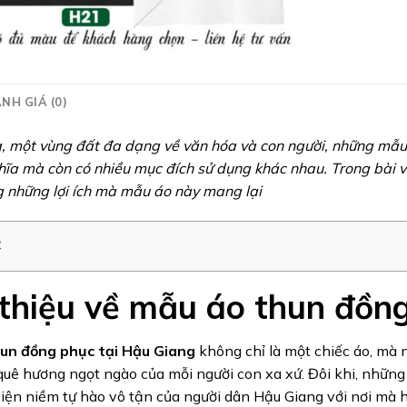
NH GIÁ (0)
, một vùng đất đa dạng về văn hóa và con người, những mẫ
hĩa mà còn có nhiều mục đích sử dụng khác nhau. Trong bài 
 những lợi ích mà mẫu áo này mang lại
c
 thiệu về mẫu áo thun đồn
un đồng phục tại Hậu Giang
không chỉ là một chiếc áo, mà 
uê hương ngọt ngào của mỗi người con xa xứ. Đôi khi, những
iện niềm tự hào vô tận của người dân Hậu Giang với nơi mà họ