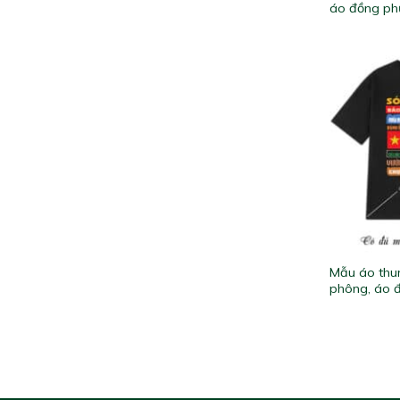
áo đồng phụ
Mẫu áo thun
phông, áo đ