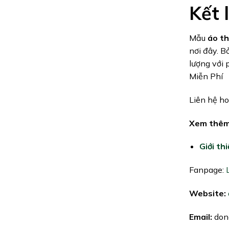
Kết 
Mẫu
áo th
nơi đây. B
lượng với 
Miễn Phí
Liên hệ hot
Xem thêm
Giới th
Fanpage:
Website:
Email:
don