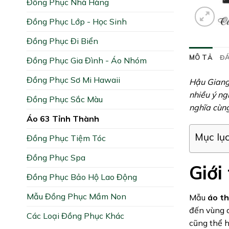
Đồng Phục Nhà Hàng
Đồng Phục Lớp - Học Sinh
Đồng Phục Đi Biển
MÔ TẢ
ĐÁ
Đồng Phục Gia Đình - Áo Nhóm
Đồng Phục Sơ Mi Hawaii
Hậu Giang
nhiều ý ng
Đồng Phục Sắc Màu
nghĩa cùng
Áo 63 Tỉnh Thành
Mục lụ
Đồng Phục Tiệm Tóc
Đồng Phục Spa
Giới
Đồng Phục Bảo Hộ Lao Động
Mẫu Đồng Phục Mầm Non
Mẫu
áo th
đến vùng q
Các Loại Đồng Phục Khác
cũng thể h