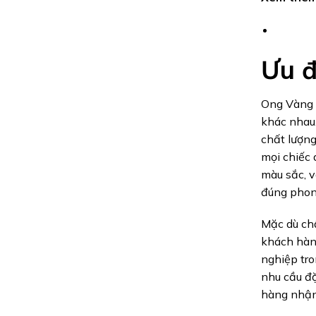
Ưu đ
Ong Vàng c
khác nhau.
chất lượng
mọi chiếc 
màu sắc, v
đúng phong
Mặc dù chấ
khách hàng
nghiệp tro
nhu cầu đặ
hàng nhận 