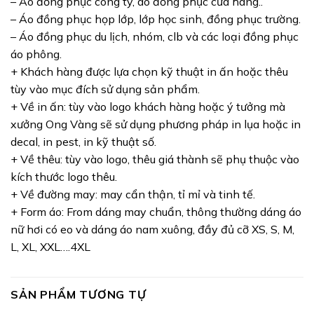
– Áo đồng phục công ty, áo đồng phục cửa hàng..
– Áo đồng phục họp lớp, lớp học sinh, đồng phục trường.
– Áo đồng phục du lịch, nhóm, clb và các loại đồng phục
áo phông.
+ Khách hàng được lựa chọn kỹ thuật in ấn hoặc thêu
tùy vào mục đích sử dụng sản phẩm.
+ Về in ấn: tùy vào logo khách hàng hoặc ý tưởng mà
xưởng Ong Vàng sẽ sử dụng phương pháp in lụa hoặc in
decal, in pest, in kỹ thuật số.
+ Về thêu: tùy vào logo, thêu giá thành sẽ phụ thuộc vào
kích thước logo thêu.
+ Về đường may: may cẩn thận, tỉ mỉ và tinh tế.
+ Form áo: From dáng may chuẩn, thông thường dáng áo
nữ hơi có eo và dáng áo nam xuông, đầy đủ cỡ XS, S, M,
L, XL, XXL….4XL
SẢN PHẨM TƯƠNG TỰ