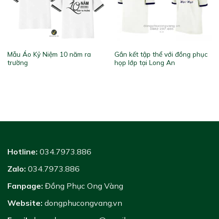
Mẫu Áo Kỷ Niệm 10 năm ra
Gắn kết tập thể với đồng phục
trường
họp lớp tại Long An
Hotline:
034.7973.886
Zalo:
034.7973.886
Fanpage:
Đồng Phục Ong Vàng
Website:
dongphucongvang.vn