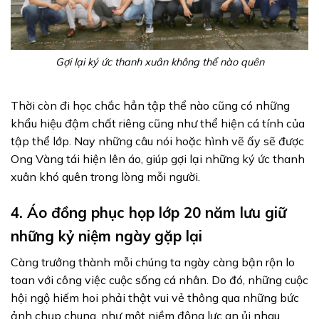
Gợi lại ký ức thanh xuân không thể nào quên
Thời còn đi học chắc hẳn tập thể nào cũng có những
khẩu hiệu đậm chất riêng cũng như thể hiện cá tính của
tập thể lớp. Nay những câu nói hoặc hình vẽ ấy sẽ được
Ong Vàng tái hiện lên áo, giúp gợi lại những ký ức thanh
xuân khó quên trong lòng mỗi người.
4. Áo đồng phục họp lớp 20 năm lưu giữ
những kỷ niệm ngày gặp lại
Càng trưởng thành mỗi chúng ta ngày càng bận rộn lo
toan với công việc cuộc sống cá nhân. Do đó, những cuộc
hội ngộ hiếm hoi phải thật vui vẻ thông qua những bức
ảnh chụp chung, như một niềm động lực an ủi nhau