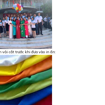
 vải cắt trước khi đưa vào in ấn: