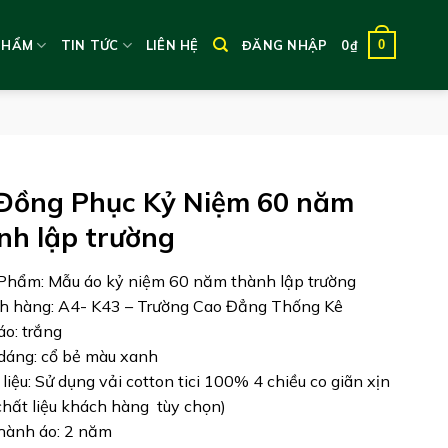
0
PHẨM
TIN TỨC
LIÊN HỆ
ĐĂNG NHẬP
0
₫
Đồng Phục Kỷ Niệm 60 năm
nh lập trường
Phẩm: Mẫu áo kỷ niệm 60 năm thành lập trường
h hàng: A4- K43 – Trường Cao Đẳng Thống Kê
áo: trắng
 dáng: cổ bẻ màu xanh
 liệu: Sử dụng vải cotton tici 100% 4 chiều co giãn xịn
 chất liệu khách hàng tùy chọn)
hành áo: 2 năm