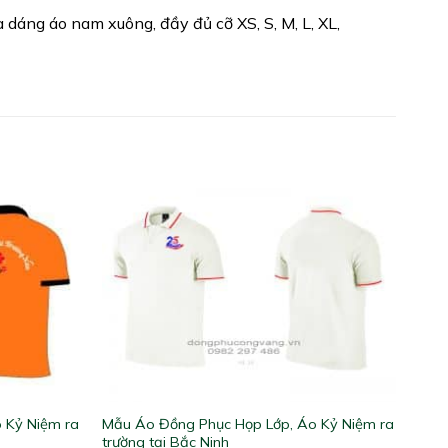
dáng áo nam xuông, đầy đủ cỡ XS, S, M, L, XL,
 Kỷ Niệm ra
Mẫu Áo Đồng Phục Họp Lớp, Áo Kỷ Niệm ra
trường tại Bắc Ninh