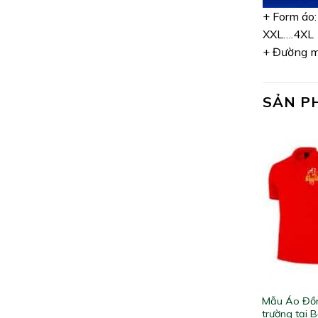
+ Form áo:
XXL….4XL
+ Đường ma
SẢN P
Mẫu Áo Đồn
trường tại 