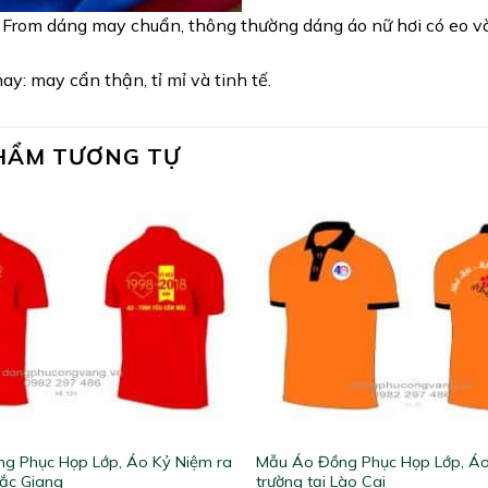
 From dáng may chuẩn, thông thường dáng áo nữ hơi có eo và 
y: may cẩn thận, tỉ mỉ và tinh tế.
HẨM TƯƠNG TỰ
g Phục Họp Lớp, Áo Kỷ Niệm ra
Mẫu Áo Đồng Phục Họp Lớp, Áo
Bắc Giang
trường tại Lào Cai