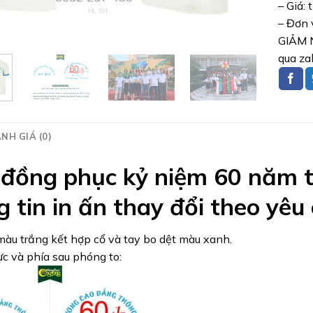
– Giá: 
– Đơn 
GIẢM N
qua za
NH GIÁ (0)
đồng phục kỷ niệm 60 năm t
g tin in ấn thay đổi theo yêu
àu trắng kết hợp cổ và tay bo dệt màu xanh.
c và phía sau phóng to: