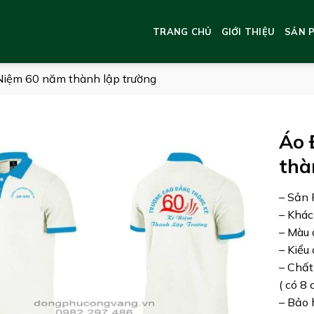
TRANG CHỦ
GIỚI THIỆU
SẢN 
iệm 60 năm thành lập trường
Áo 
thà
– Sản 
– Khác
– Màu 
– Kiểu
– Chất
( có 8
– Bảo 