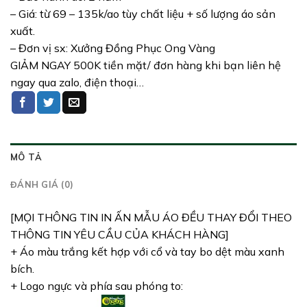
– Giá: từ 69 – 135k/ao tùy chất liệu + số lượng áo sản
xuất.
– Đơn vị sx: Xưởng Đồng Phục Ong Vàng
GIẢM NGAY 500K tiền mặt/ đơn hàng khi bạn liên hệ
ngay qua zalo, điện thoại…
MÔ TẢ
ĐÁNH GIÁ (0)
[MỌI THÔNG TIN IN ẤN MẪU ÁO ĐỀU THAY ĐỔI THEO
THÔNG TIN YÊU CẦU CỦA KHÁCH HÀNG]
+ Áo màu trắng kết hợp với cổ và tay bo dệt màu xanh
bích.
+ Logo ngực và phía sau phóng to: