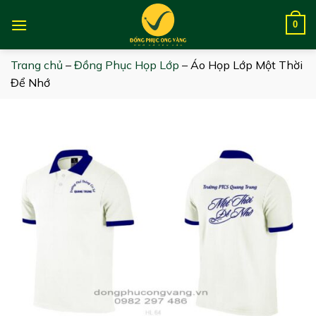
Skip
to
0
content
Trang chủ
–
Đồng Phục Họp Lớp
–
Áo Họp Lớp Một Thời
Để Nhớ