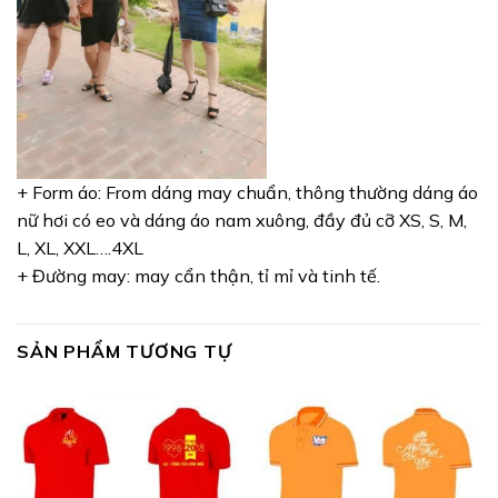
+ Form áo: From dáng may chuẩn, thông thường dáng áo
nữ hơi có eo và dáng áo nam xuông, đầy đủ cỡ XS, S, M,
L, XL, XXL….4XL
+ Đường may: may cẩn thận, tỉ mỉ và tinh tế.
SẢN PHẨM TƯƠNG TỰ