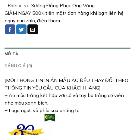
– Đơn vị sx: Xưởng Đồng Phục Ong Vàng
GIẢM NGAY 500K tiền mặt/ đơn hàng khi bạn liên hệ
ngay qua zalo, điện thoại…
MÔ TẢ
ĐÁNH GIÁ (0)
[MỌI THÔNG TIN IN ẤN MẪU ÁO ĐỀU THAY ĐỔI THEO
THÔNG TIN YÊU CẦU CỦA KHÁCH HÀNG]
+ Áo màu trắng kết hợp với cổ và tay bo trắng có viền
nhỏ màu xanh bích.
+ Logo ngực và phía sau phóng to: