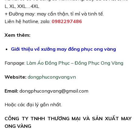
L, XL, XXL….4XL
+ Đường may: may cẩn thận, tỉ mỉ và tinh tế.
Liên hệ hotline, zalo:
0982297486
Xem thêm:
Giới thiệu về xưởng may đồng phục ong vàng
Fanpage:
Làm Áo Đồng Phục – Đồng Phục Ong Vàng
Website:
dongphucongvang.vn
Email:
dongphucongvang@gmail.com
Hoặc các đại lý gần nhất.
CÔNG TY TNHH THƯƠNG MẠI VÀ SẢN XUẤT MAY
ONG VÀNG