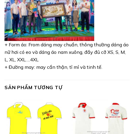
+ Form áo: From dáng may chuẩn, thông thường dáng áo
nữ hơi có eo và dáng áo nam xuông, đầy đủ cỡ XS, S, M,
L, XL, XXL….4XL
+ Đường may: may cẩn thận, tỉ mỉ và tinh tế.
SẢN PHẨM TƯƠNG TỰ