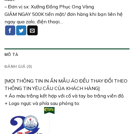
– Đơn vị sx: Xưởng Đồng Phục Ong Vàng
GIẢM NGAY 500K tiền mặt/ đơn hàng khi bạn liên hệ
ngay qua zalo, điện thoại…
MÔ TẢ
ĐÁNH GIÁ (0)
[MỌI THÔNG TIN IN ẤN MẪU ÁO ĐỀU THAY ĐỔI THEO
THÔNG TIN YÊU CẦU CỦA KHÁCH HÀNG]
+ Áo màu trắng kết hợp với cổ và tay bo trắng viền đỏ.
+ Logo ngực và phía sau phóng to: