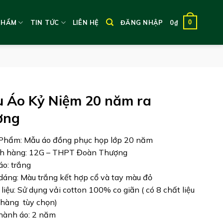
0
PHẨM
TIN TỨC
LIÊN HỆ
ĐĂNG NHẬP
0
₫
 Áo Kỷ Niệm 20 năm ra
ờng
Phẩm: Mẫu áo đồng phục họp lớp 20 năm
ch hàng: 12G – THPT Đoàn Thượng
áo: trắng
 dáng: Màu trắng kết hợp cổ và tay màu đỏ
 liệu: Sử dụng vải cotton 100% co giãn ( có 8 chất liệu
hàng tùy chọn)
hành áo: 2 năm