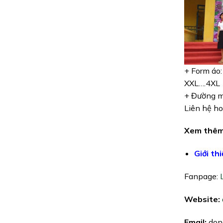
+ Form áo:
XXL….4XL
+ Đường ma
Liên hệ hot
Xem thêm
Giới th
Fanpage:
Website:
Email:
don