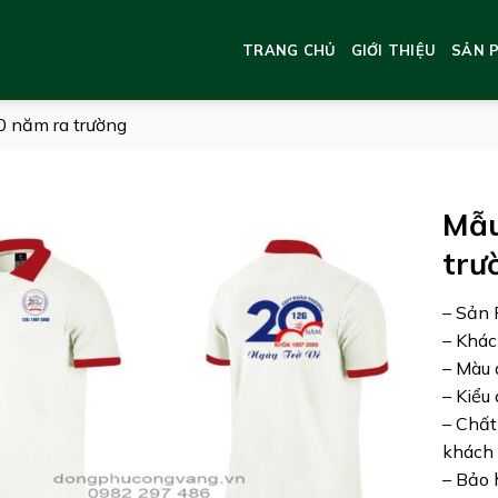
TRANG CHỦ
GIỚI THIỆU
SẢN 
 năm ra trường
Mẫu
trư
– Sản 
– Khá
– Màu 
– Kiểu
– Chất
khách 
– Bảo 