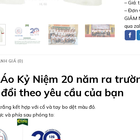
– Giá: 
– Đơn 
GIẢM N
qua za
NH GIÁ (0)
Áo Kỷ Niệm 20 năm ra trường
 đổi theo yêu cầu của bạn
rắng kết hợp với cổ và tay bo dệt màu đỏ.
c và phía sau phóng to: