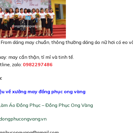
 From dáng may chuẩn, thông thường dáng áo nữ hơi có eo và 
y: may cẩn thận, tỉ mỉ và tinh tế.
line, zalo:
0982297486
:
iệu về xưởng may đồng phục ong vàng
Làm Áo Đồng Phục – Đồng Phục Ong Vàng
dongphucongvang.vn
gphucongvang@gmail.com