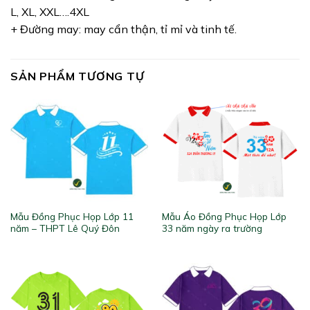
L, XL, XXL….4XL
+ Đường may: may cẩn thận, tỉ mỉ và tinh tế.
SẢN PHẨM TƯƠNG TỰ
Mẫu Đồng Phục Họp Lớp 11
Mẫu Áo Đồng Phục Họp Lớp
năm – THPT Lê Quý Đôn
33 năm ngày ra trường