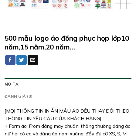
500 mẫu logo áo đồng phục họp lớp10
năm,15 năm,20 năm…
MÔ TẢ
ĐÁNH GIÁ (0)
[MỌI THÔNG TIN IN ẤN MẪU ÁO ĐỀU THAY ĐỔI THEO
THÔNG TIN YÊU CẦU CỦA KHÁCH HÀNG]
+ Form áo: From dáng may chuẩn, thông thường dáng áo
nữ hơi có eo và dáng áo nam xuông, đầy đủ cỡ XS, S, M,