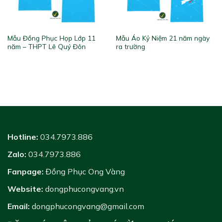
Mẫu Đồng Phục Họp Lớp 11
Mẫu Áo Kỷ Niệm 21 năm ngày
năm – THPT Lê Quý Đôn
ra trường
Hotline:
034.7973.886
Zalo:
034.7973.886
Fanpage:
Đồng Phục Ong Vàng
Website:
dongphucongvang.vn
Email:
dongphucongvang@gmail.com