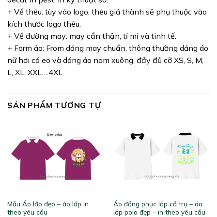
+ Về thêu: tùy vào logo, thêu giá thành sẽ phụ thuộc vào
kích thước logo thêu.
+ Về đường may: may cẩn thận, tỉ mỉ và tinh tế.
+ Form áo: From dáng may chuẩn, thông thường dáng áo
nữ hơi có eo và dáng áo nam xuông, đầy đủ cỡ XS, S, M,
L, XL, XXL….4XL
SẢN PHẨM TƯƠNG TỰ
Mẫu Áo lớp đẹp – áo lớp in
Áo đồng phục lớp cổ trụ – áo
theo yêu cầu
lớp polo đẹp – in theo yêu cầu