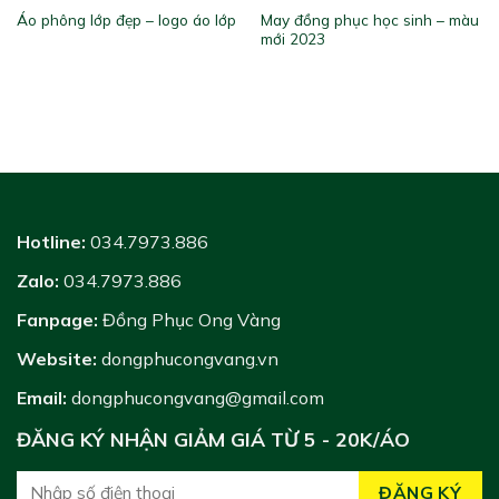
May đồng phục học sinh – màu
Áo phông lớp đẹp – logo áo lớp
mới 2023
Hotline:
034.7973.886
Zalo:
034.7973.886
Fanpage:
Đồng Phục Ong Vàng
Website:
dongphucongvang.vn
Email:
dongphucongvang@gmail.com
ĐĂNG KÝ NHẬN GIẢM GIÁ TỪ 5 - 20K/ÁO