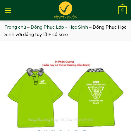
Skip
to
0
content
Trang chủ
–
Đồng Phục Lớp - Học Sinh
–
Đồng Phục Học
Sinh với dáng tay lỡ + cổ karo