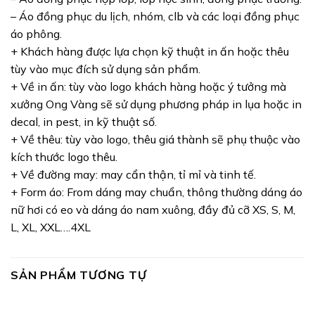
– Áo đồng phục du lịch, nhóm, clb và các loại đồng phục
áo phông.
+ Khách hàng được lựa chọn kỹ thuật in ấn hoặc thêu
tùy vào mục đích sử dụng sản phẩm.
+ Về in ấn: tùy vào logo khách hàng hoặc ý tưởng mà
xưởng Ong Vàng sẽ sử dụng phương pháp in lụa hoặc in
decal, in pest, in kỹ thuật số.
+ Về thêu: tùy vào logo, thêu giá thành sẽ phụ thuộc vào
kích thước logo thêu.
+ Về đường may: may cẩn thận, tỉ mỉ và tinh tế.
+ Form áo: From dáng may chuẩn, thông thường dáng áo
nữ hơi có eo và dáng áo nam xuông, đầy đủ cỡ XS, S, M,
L, XL, XXL….4XL
SẢN PHẨM TƯƠNG TỰ