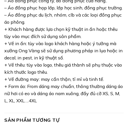
– Áo đồng phục công ty, áo đồng phục cửa hàng..
– Áo đồng phục họp lớp, lớp học sinh, đồng phục trường.
– Áo đồng phục du lịch, nhóm, clb và các loại đồng phục
áo phông.
+ Khách hàng được lựa chọn kỹ thuật in ấn hoặc thêu
tùy vào mục đích sử dụng sản phẩm.
+ Về in ấn: tùy vào logo khách hàng hoặc ý tưởng mà
xưởng Ong Vàng sẽ sử dụng phương pháp in lụa hoặc in
decal, in pest, in kỹ thuật số.
+ Về thêu: tùy vào logo, thêu giá thành sẽ phụ thuộc vào
kích thước logo thêu.
+ Về đường may: may cẩn thận, tỉ mỉ và tinh tế.
+ Form áo: From dáng may chuẩn, thông thường dáng áo
nữ hơi có eo và dáng áo nam xuông, đầy đủ cỡ XS, S, M,
L, XL, XXL….4XL
SẢN PHẨM TƯƠNG TỰ