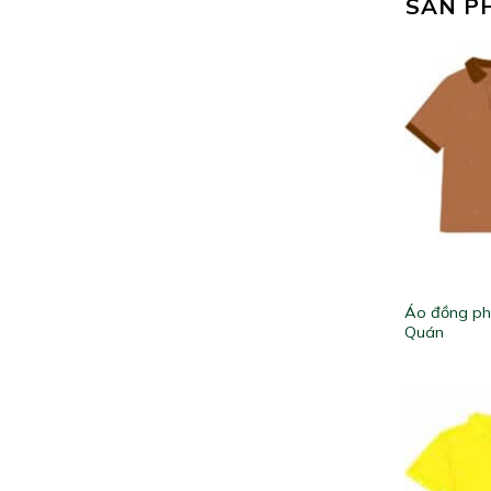
SẢN P
Áo đồng ph
Quán