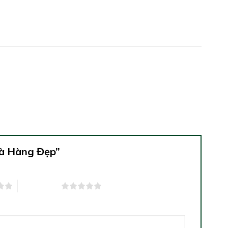
hà Hàng Đẹp”
5 trên 5 sao