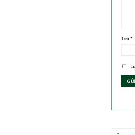
Tên
*
Lư