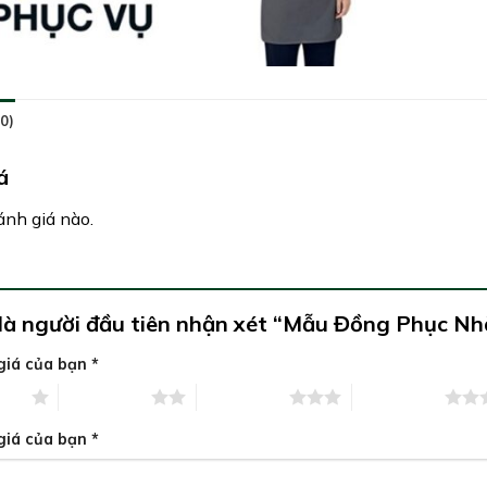
0)
á
nh giá nào.
là người đầu tiên nhận xét “Mẫu Đồng Phục N
giá của bạn
*
5 sao
2 trên 5 sao
3 trên 5 sao
4 trên 5 sao
giá của bạn
*